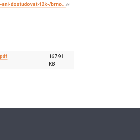
-ani-dostudovat-f2k-/brno...
.pdf
167.91
KB