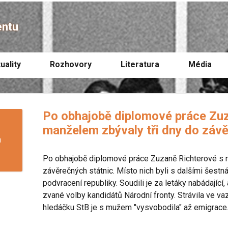
entu
uality
Rozhovory
Literatura
Média
Po obhajobě diplomové práce Zuz
manželem zbývaly tři dny do závě
u
Po obhajobě diplomové práce Zuzaně Richterové s 
závěrečných státnic. Místo nich byli s dalšími šestná
podvracení republiky. Soudili je za letáky nabádající,
zvané volby kandidátů Národní fronty. Strávila ve va
hledáčku StB je s mužem "vysvobodila" až emigrace.