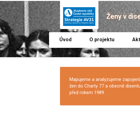
Ženy v dis
Úvod
O projektu
Akt
Mapujeme a analyzujeme zapojení
žen do Charty 77 a obecně disent
před rokem 1989.