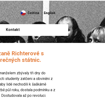
Čeština
English
Kontakt
aně Richterové s
rečných státnic.
manželem zbývaly tři dny do
cti studenty zatčeni a obviněni z
 aby lidé nechodili k šaškárně
zbě půl roku, dostala podmínku a z
 Dostudovala až po revoluci.