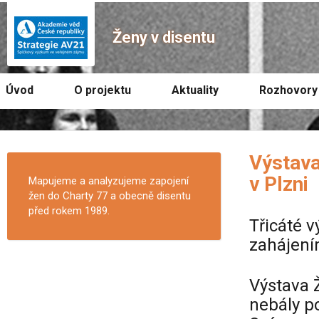
Ženy v disentu
Úvod
O projektu
Aktuality
Rozhovory
Výstava
v Plzni
Mapujeme a analyzujeme zapojení
žen do Charty 77 a obecně disentu
před rokem 1989.
Třicáté 
zahájení
Výstava Ž
nebály po