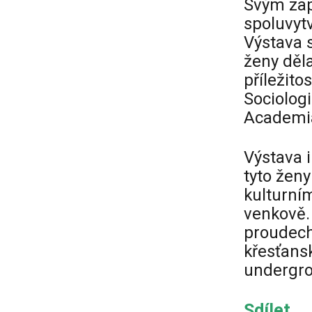
Svým zapo
spoluvytv
Výstava s
ženy děla
příležito
Sociolog
Academi
Výstava 
tyto ženy
kulturní
venkově.
proudech
křesťans
undergr
Sdílet